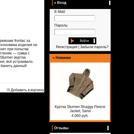
» Вход
E-Mail:
Пароль:
юкзаке frontac за
Войти
ргономика изделия не
Регистрация
|
Забыли пароль?
инит при попытке
тление — сумка с
Sturmer (куртка
»
Новинки
не, всё устраивало.
е банить данный
Добавить в корзину
Куртка Sturmer Shaggy Fleece
Jacket, Sand
4.060 руб.
Отзывы