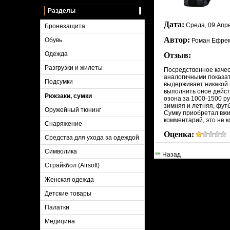
Разделы
Дата:
Среда, 09 Апр
Бронезащита
Автор:
Обувь
Роман Ефре
Одежда
Отзыв:
Разгрузки и жилеты
Посредственное качест
аналогичными показат
Подсумки
выдерживает никакой 
выполнить оное дейст
Рюкзаки, сумки
озона за 1000-1500 ру
зимняя и летняя, футб
Оружейный тюнинг
Сумку приобретал вжив
комментарий, это не 
Снаряжение
Оценка:
Средства для ухода за одеждой
Символика
Назад
Страйкбол (Airsoft)
Женская одежда
Детские товары
Палатки
Медицина