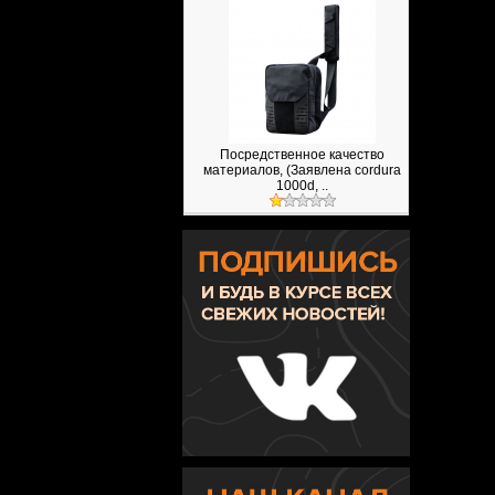
Посредственное качество
материалов, (Заявлена cordura
1000d, ..