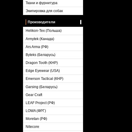
Ткани и фурнитура
Экипировка для собак
Производители
Helikon-Tex (Польша)
Armytek (Канада)
Ars Arma (РФ)
Byteks (Беларусь)
Dragon Tooth (КНР)
Edge Eyewear (USA)
Emerson Tactical (КНР)
Garsing (Беларусь)
Gear Craft
LEAF Project (РФ)
LOWA (ФРГ)
Moretan (РФ)
Nitecore