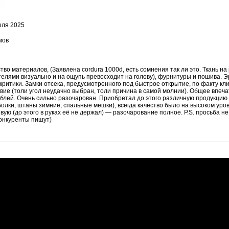
еля 2025
мов
во материалов, (Заявлена cordura 1000d, есть сомнения так ли это. Ткань на р
елями визуально и на ощупь превосходит на голову), фурнитуры и пошива. Э
критики. Замки отсека, предусмотренного под быстрое открытие, по факту кл
вие (толи угол неудачно выбран, толи причина в самой молнии). Общее впеча
блей. Очень сильно разочарован. Приобретал до этого различную продукцию 
олки, штаны зимние, спальные мешки), всегда качество было на высоком уров
ую (до этого в руках её не держал) — разочарование полное. P.S. просьба н
конкуренты пишут)