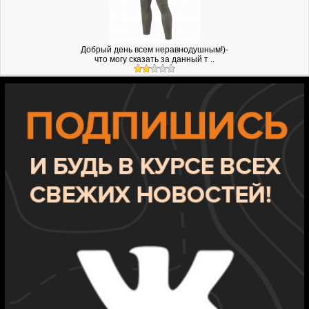
Добрый день всем неравнодушным!)-
что могу сказать за данный т ..