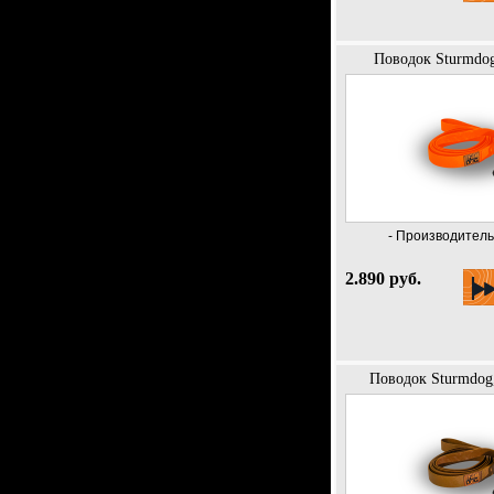
Поводок Sturmdog
- Производитель 
2.890 руб.
Поводок Sturmdog