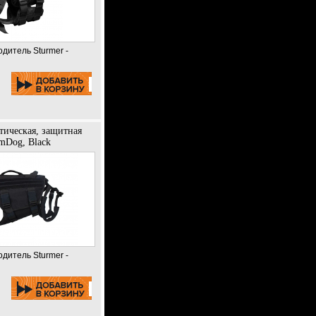
одитель Sturmer -
тическая, защитная
mDog, Black
одитель Sturmer -