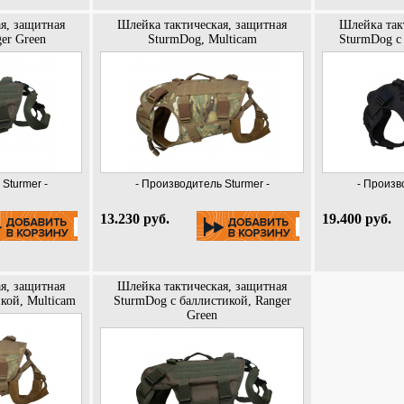
я, защитная
Шлейка тактическая, защитная
Шлейка так
er Green
SturmDog, Multicam
SturmDog с 
Sturmer -
- Производитель Sturmer -
- Произв
13.230 руб.
19.400 руб.
я, защитная
Шлейка тактическая, защитная
кой, Multicam
SturmDog с баллистикой, Ranger
Green