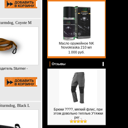
turmdog, Coyote M
Масло оружейное NK
Novokraska 210 мл
1.000 руб.
Отзывы
одитель Sturmer -
turmdog, Black L
Брюки ????, мягкий флис, при
этом довольно теплые.Утяжки
рег ..