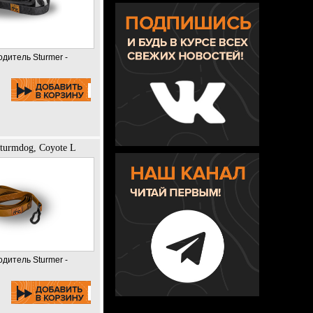
одитель Sturmer -
turmdog, Coyote L
одитель Sturmer -