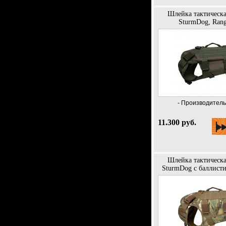
Шлейка тактическа
SturmDog, Rang
- Производитель 
11.300 руб.
Шлейка тактическа
SturmDog с баллисти