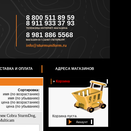
8 800 511 89 59
8 911 933 37 93
ТЕЛЕФОНЫ ИНТЕРНЕТ-МАГАЗИНА
8 981 886 5568
МАГАЗИН В Г.САНКТ-ПЕТЕРБУРГ
info@sturmuniform.ru
СТАВКА И ОПЛАТА
АДРЕСА МАГАЗИНОВ
»
Корзина
Сортировка:
имя (по возрастанию)
имя (по убыванию)
цена (по возрастанию)
цена (по убыванию)
мм Cobra SturmDog,
Корзина пуста.
Multicam
Аккаунт