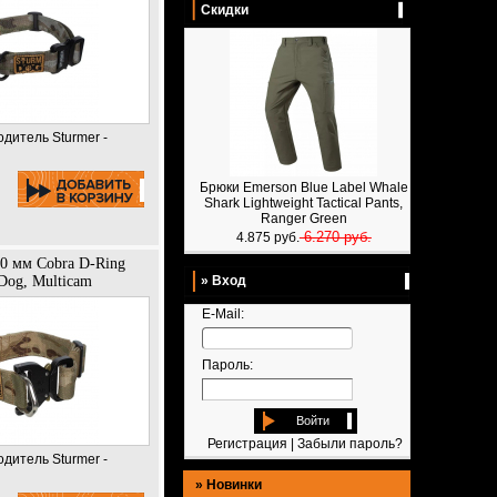
Скидки
одитель Sturmer -
Брюки Emerson Blue Label Whale
Shark Lightweight Tactical Pants,
Ranger Green
6.270 руб.
4.875 руб.
0 мм Cobra D-Ring
Dog, Multicam
» Вход
E-Mail:
Пароль:
Войти
Регистрация
|
Забыли пароль?
одитель Sturmer -
»
Новинки