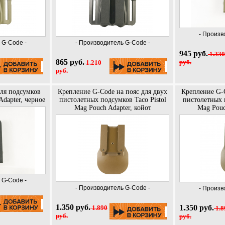
- Произв
 G-Code -
- Производитель G-Code -
945 руб.
1.330
865 руб.
руб.
1.210
руб.
ля подсумков
Крепление G-Code на пояс для двух
Крепление G-C
Adapter, черное
пистолетных подсумков Taco Pistol
пистолетных п
Mag Pouch Adapter, койот
Mag Pouc
 G-Code -
- Производитель G-Code -
- Произв
1.350 руб.
1.350 руб.
1.890
1.8
руб.
руб.