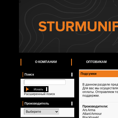
0
О КОМПАНИИ
ОПТОВИКАМ
Подсумки
Поиск
В данном разделе пред
Для вас мы осуществляе
Искать
оплаты. Отправляем то
Расширенный поиск
поддержки.
Производитель
Производители:
Ars Arma
Atlant Armour
Blackhawk!