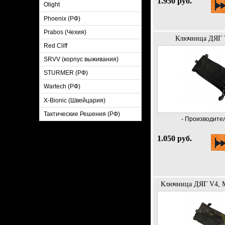
1.950 руб.
Olight
Phoenix (РФ)
Prabos (Чехия)
Ключница ДЯГ V
Red Cliff
SRVV (корпус выживания)
STURMER (РФ)
Wartech (РФ)
X-Bionic (Швейцария)
Тактические Решения (РФ)
- Производител
1.050 руб.
Ключница ДЯГ V4, M