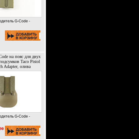
одитель G-Code -
ode на пояс для двух
одсумков Taco Pistol
h Adapter, олива
одитель G-Code -
90