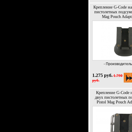
Крепление G-Code на
пистолетных подсумк
Mag Pouch Adapt
- Производитель
1.275 руб.
1.790
руб.
Крепление G-Code н
двух пистолетных п
Pistol Mag Pouch Ad