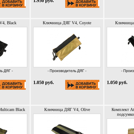
1.950 руб.
4, Black
Ключница ДЯГ V4, Coyote
Ключница 
ь ДЯГ -
- Производитель ДЯГ -
- Прои
1.050 руб.
1.050 руб.
ulticam Black
Ключница ДЯГ V4, Olive
Комплект At
подсумко