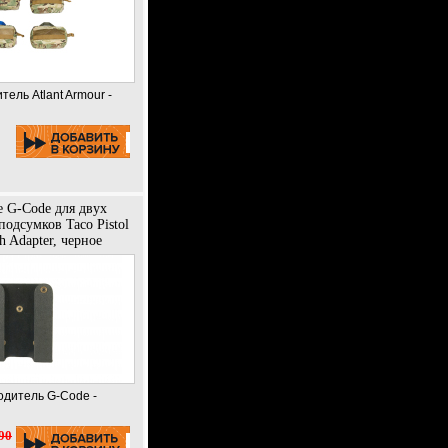
тель Atlant Armour -
 G-Code для двух
одсумков Taco Pistol
 Adapter, черное
одитель G-Code -
90