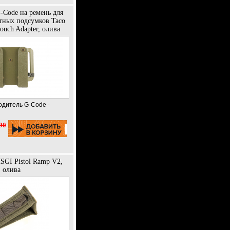
-Code на ремень для
тных подсумков Taco
Pouch Adapter, олива
одитель G-Code -
90
SGI Pistol Ramp V2,
олива