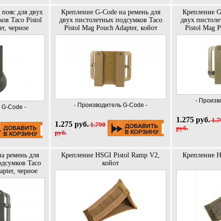
 пояс для двух
Крепление G-Code на ремень для
Крепление G
ов Taco Pistol
двух пистолетных подсумков Taco
двух пистоле
er, черное
Pistol Mag Pouch Adapter, койот
Pistol Mag 
- Произв
- Производитель G-Code -
 G-Code -
1.275 руб.
1.7
1.275 руб.
1.790
руб.
руб.
а ремень для
Крепление HSGI Pistol Ramp V2,
Крепление H
одсумков Taco
койот
apter, черное