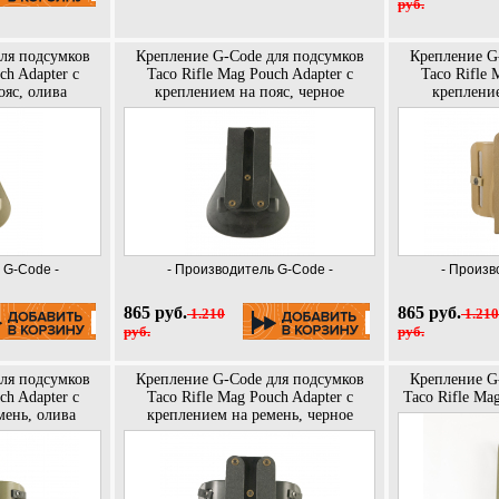
руб.
ля подсумков
Крепление G-Code для подсумков
Крепление G
ch Adapter с
Taco Rifle Mag Pouch Adapter с
Taco Rifle 
ояс, олива
креплением на пояс, черное
крепление
 G-Code -
- Производитель G-Code -
- Произв
865 руб.
865 руб.
1.210
1.210
руб.
руб.
ля подсумков
Крепление G-Code для подсумков
Крепление G
ch Adapter с
Taco Rifle Mag Pouch Adapter с
Taco Rifle Ma
мень, олива
креплением на ремень, черное