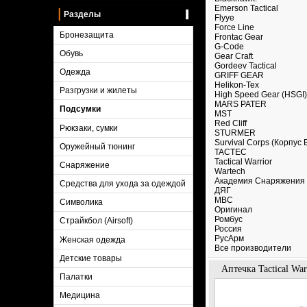
Emerson Tactical
Разделы
Flyye
Force Line
Бронезащита
Frontac Gear
G-Code
Обувь
Gear Craft
Gordeev Tactical
Одежда
GRIFF GEAR
Helikon-Tex
Разгрузки и жилеты
High Speed Gear (HSGI)
MARS PATER
Подсумки
MST
Red Cliff
Рюкзаки, сумки
STURMER
Survival Corps (Корпус
Оружейный тюнинг
TACTEC
Tactical Warrior
Снаряжение
Wartech
Академия Снаряжения
Средства для ухода за одеждой
ДЯГ
МВС
Символика
Оригинал
Ромбус
Страйкбол (Airsoft)
Россия
РусАрм
Женская одежда
Все производители
Детские товары
Аптечка Tactical War
Палатки
Медицина