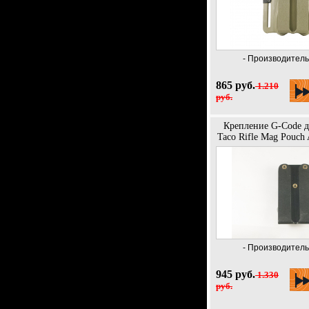
- Производитель
865 руб.
1.210
руб.
Крепление G-Code д
Taco Rifle Mag Pouch 
- Производитель
945 руб.
1.330
руб.