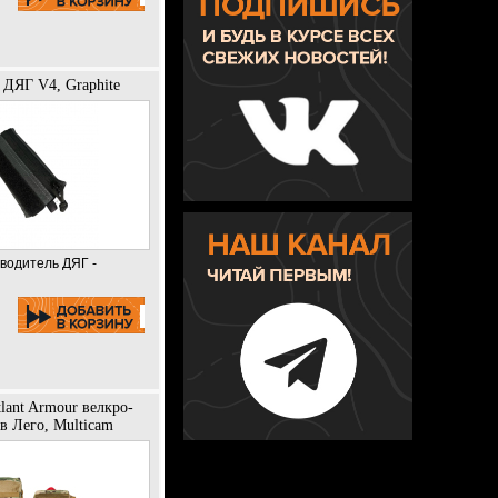
ДЯГ V4, Graphite
зводитель ДЯГ -
lant Armour велкро-
в Лего, Multicam