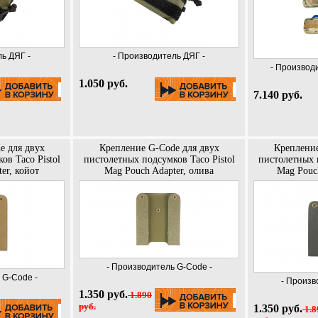
ь ДЯГ -
- Производитель ДЯГ -
- Производи
1.050 руб.
7.140 руб.
e для двух
Крепление G-Code для двух
Крепление
ов Taco Pistol
пистолетных подсумков Taco Pistol
пистолетных п
er, койот
Mag Pouch Adapter, олива
Mag Pouch
- Производитель G-Code -
 G-Code -
- Произв
1.350 руб.
1.890
руб.
1.350 руб.
1.8