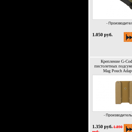
- Производител
1.050 руб.
Крепление G-Cod
пистолетных подсумк
Mag Pouch Adapt
- Производитель
1.350 руб.
1.890
руб.