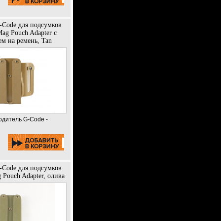
-Code для подсумков
Mag Pouch Adapter с
м на ремень, Tan
одитель G-Code -
-Code для подсумков
g Pouch Adapter, олива