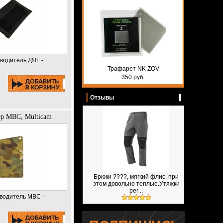
зводитель ДЯГ -
Трафарет NK ZOV
350 руб.
Отзывы
ер МВС, Multicam
Брюки ????, мягкий флис, при
этом довольно теплые.Утяжки
рег ..
водитель МВС -