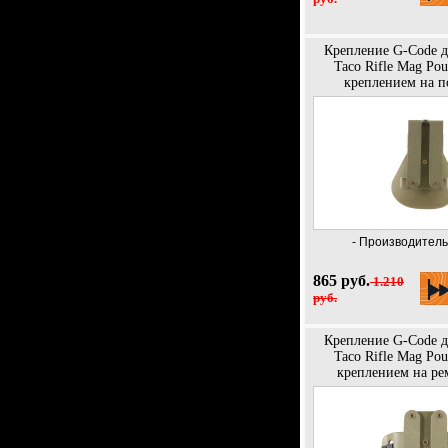
Крепление G-Code д
Taco Rifle Mag Pou
креплением на п
- Производитель
865 руб.
1.210
руб.
Крепление G-Code д
Taco Rifle Mag Pou
креплением на ре