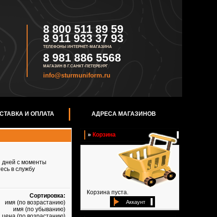
8 800 511 89 59
8 911 933 37 93
ТЕЛЕФОНЫ ИНТЕРНЕТ-МАГАЗИНА
8 981 886 5568
МАГАЗИН В Г.САНКТ-ПЕТЕРБУРГ
info@sturmuniform.ru
СТАВКА И ОПЛАТА
АДРЕСА МАГАЗИНОВ
»
Корзина
и дней с моменты
есь в службу
Корзина пуста.
Сортировка:
Аккаунт
имя (по возрастанию)
имя (по убыванию)
цена (по возрастанию)