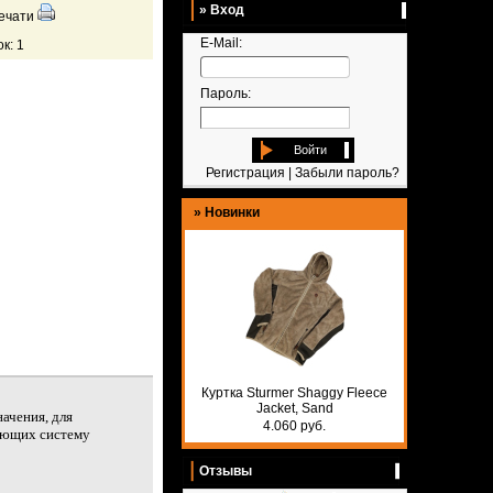
» Вход
ечати
E-Mail:
к: 1
Пароль:
Войти
Регистрация
|
Забыли пароль?
»
Новинки
Куртка Sturmer Shaggy Fleece
Jacket, Sand
ачения, для
4.060 руб.
меющих систему
Отзывы