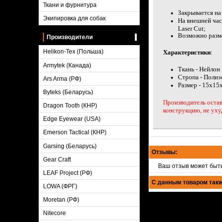
Ткани и фурнитура
Закрывается на
Экипировка для собак
На внешней час
Laser Cut;
Возможно разм
Производители
Helikon-Tex (Польша)
Характеристики
:
Armytek (Канада)
Ткань - Нейлон
Стропа - Полиэ
Ars Arma (РФ)
Размер - 15x15x
Byteks (Беларусь)
Производитель остав
Dragon Tooth (КНР)
конструкцию, не уху
Edge Eyewear (USA)
Emerson Tactical (КНР)
Garsing (Беларусь)
Отзывы:
Gear Craft
Ваш отзыв может быт
LEAF Project (РФ)
С данным товаром такж
LOWA (ФРГ)
Moretan (РФ)
Nitecore