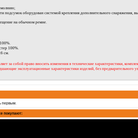
 молнию;
ти подсумок оборудован системой крепления дополнительного снаряжения, в
ещение на обычном ремне.
 100%.
стер 100%.
6 см.
ляет за собой право вносить изменения в технические характеристики, компле
дшающие эксплуатационные характеристики изделий, без предварительного у
ь первым.
е покупают: