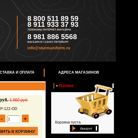
8 800 511 89 59
8 911 933 37 93
ТЕЛЕФОНЫ ИНТЕРНЕТ-МАГАЗИНА
8 981 886 5568
МАГАЗИН В Г.САНКТ-ПЕТЕРБУРГ
info@sturmuniform.ru
СТАВКА И ОПЛАТА
АДРЕСА МАГАЗИНОВ
»
Корзина
руб.
1.660 руб.
UP-122-OD
-
+
Корзина пуста.
Аккаунт