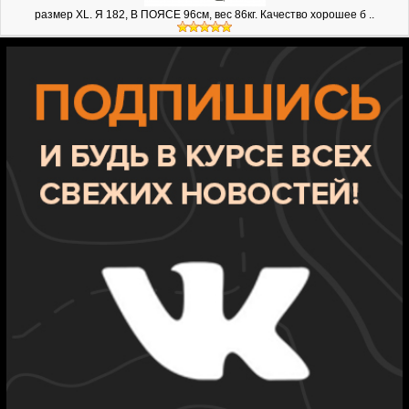
размер XL. Я 182, В ПОЯСЕ 96см, вес 86кг. Качество хорошее б ..