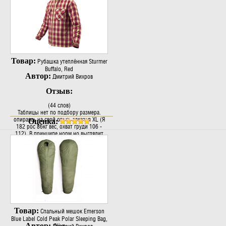
Товар:
Рубашка утеплённая Sturmer
Buffalo, Red
Автор:
Дмитрий Вихров
Отзыв:
(44 слов)
Таблицы нет по подбору размера.
опираясь на свой опыт, заказал XL (Я
Оценка:
182 рос 86кг вес, охват груди 106 -
112). В принципе норм но выглядит
длинновато. Заказал еще L - оказалось
самое то на футболку. Главное боялся
что рукава коротки будут, но нет вс..
Товар:
Спальный мешок Emerson
Blue Label Cold Peak Polar Sleeping Bag,
Автор: