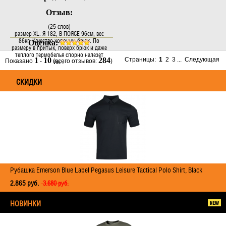
Отзыв:
(25 слов)
размер XL. Я 182, В ПОЯСЕ 96см, вес
86кг. Качество хорошее брюк. По
Оценка:
размеру в притык, поверх брюк и даже
теплого термобелья спорно налезет
1
10
284
Страницы:
1
2
3
...
Следующая
Показано
-
(всего отзывов:
)
ли...
СКИДКИ
Рубашка Emerson Blue Label Pegasus Leisure Tactical Polo Shirt, Black
2.865 руб.
3.680 руб.
НОВИНКИ