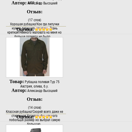
Автор:
MTP, б.у.
Александр Высоцкий
Отзыв:
(17 слов)
Хорошая рубашка!Кое где липучки
нужно перешить конечно .Ткань
Оценка:
крепкая!Немного маловата на меня но
больше размера не было.....
Товар:
Рубашка полевая Typ 75
Австрия, олива, б.у.
Автор:
Александр Высоцкий
Отзыв:
(14 слов)
Классная рубашка!Скорей всего даже не
стиранная.Хотелось бы немного
Оценка:
побольше размер но выбрал самую
большую..