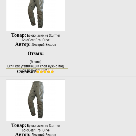
вопрос ,тело сухое это главное за свои
деньги функционал неплохой! Но..
Товар:
Брюки зимние Sturmer
ColdGear Pro, Olive
Автор:
Дмитрий Вихров
Отзыв:
(9 слов)
Если как утепляющий слой нужно под
мои праметры 2XL...
Оценка:
Товар:
Брюки зимние Sturmer
ColdGear Pro, Olive
Автор:
Дмитрий Вихров