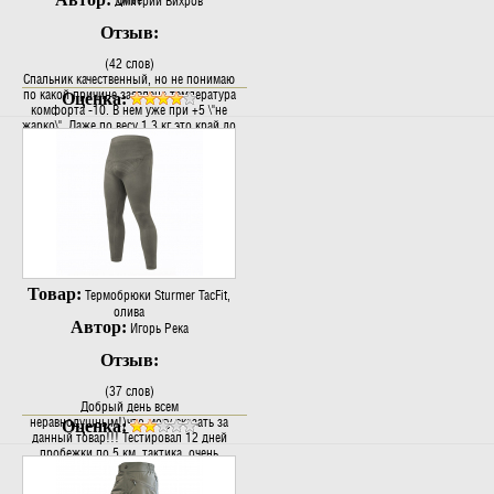
Olive
Дмитрий Вихров
Отзыв:
(42 слов)
Спальник качественный, но не понимаю
по какой причине заявлена температура
Оценка:
комфорта -10. В нем уже при +5 \"не
жарко\". Даже по весу 1.3 кг это край до
0 градусов. Лично я считаю интервал
его температуры от +10 до +3, но не
ниже 0 градусов. Замерз..
Товар:
Термобрюки Sturmer TacFit,
олива
Автор:
Игорь Река
Отзыв:
(37 слов)
Добрый день всем
неравнодушным!)что могу сказать за
Оценка:
данный товар!!! Тестировал 12 дней
пробежки по 5 км ,тактика ,очень
удобные сохнут быстро , насчет
заявленных температур спорный