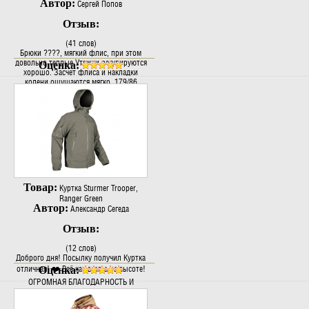
Автор:
Сергей Попов
Отзыв:
(41 слов)
Брюки ????, мягкий флис, при этом
довольно теплые.Утяжки регулируются
Оценка:
хорошо. Засчет флиса и накладки
колени ощущаются мягко. 179/86
размер L , кажутся чуть широковаты,
но по росту отлично. Цвет ни прям
серый если сравнивать с серым, но на
фото его в..
Товар:
Куртка Sturmer Trooper,
Ranger Green
Автор:
Александр Сегеда
Отзыв:
(12 слов)
Доброго дня! Посылку получил Куртка
отличная! ❤️ Всё как всегда на высоте!
Оценка:
ОГРОМНАЯ БЛАГОДАРНОСТЬ И
УСПЕХОВ!..