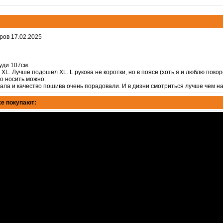
ов 17.02.2025
руди 107см.
 XL. Лучше подошел XL. L рукова не коротки, но в поясе (хоть я и люблю покор
о носить можно.
ала и качество пошива очень порадовали. И в дизни смотриться лучше чем на
е покупают: