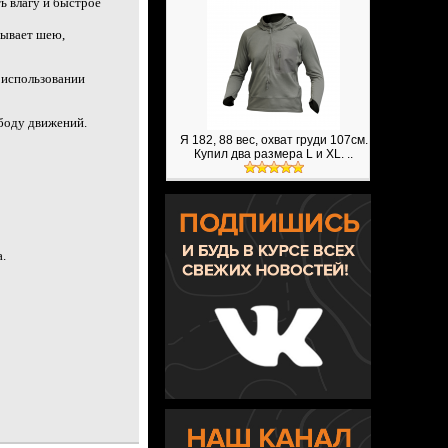
ь влагу и быстрое
рывает шею,
в использовании
ободу движений.
Я 182, 88 вес, охват груди 107см.
Купил два размера L и XL. ..
.