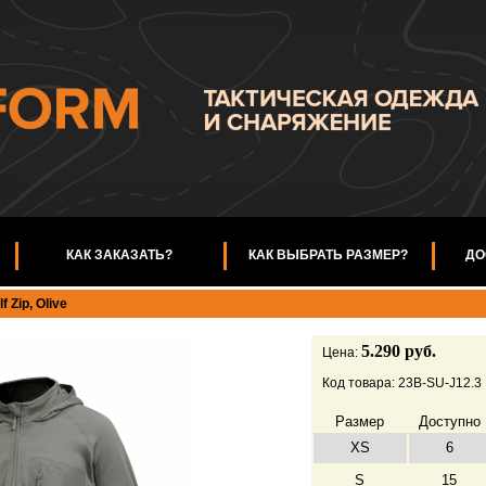
КАК ЗАКАЗАТЬ?
КАК ВЫБРАТЬ РАЗМЕР?
ДО
 Zip, Olive
5.290 руб.
Цена:
Код товара: 23B-SU-J12.3
Размер
Доступно
XS
6
S
15