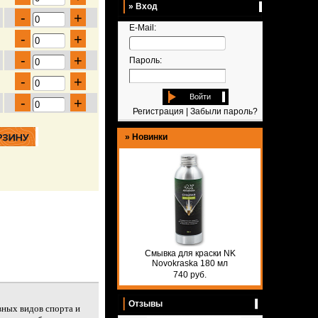
» Вход
-
+
E-Mail:
-
+
-
+
Пароль:
-
+
Войти
-
+
Регистрация
|
Забыли пароль?
»
Новинки
Смывка для краски NK
Novokraska 180 мл
740 руб.
Отзывы
вных видов спорта и