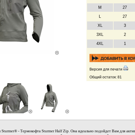
М
27
L
27
XL
3
3XL
2
4XL
1
Версия для печати
Общий остаток: 81
 Sturmer® - Термокофта Sturmer Half Zip. Она идеально подойдет Вам для акти