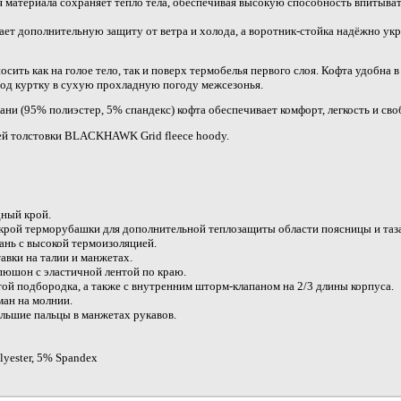
 материала сохраняет тепло тела, обеспечивая высокую способность впитыват
т дополнительную защиту от ветра и холода, а воротник-стойка надёжно ук
сить как на голое тело, так и поверх термобелья первого слоя. Кофта удобна 
од куртку в сухую прохладную погоду межсезонья.
кани (95% полиэстер, 5% спандекс) кофта обеспечивает комфорт, легкость и св
ей толстовки BLACKHAWK Grid fleece hoody.
ный крой.
рой терморубашки для дополнительной теплозащиты области поясницы и таза
ань с высокой термоизоляцией.
авки на талии и манжетах.
юшон c эластичной лентой по краю.
ой подбородка, а также с внутренним шторм-клапаном на 2/3 длины корпуса.
ан на молнии.
льшие пальцы в манжетах рукавов.
lyester, 5% Spandex