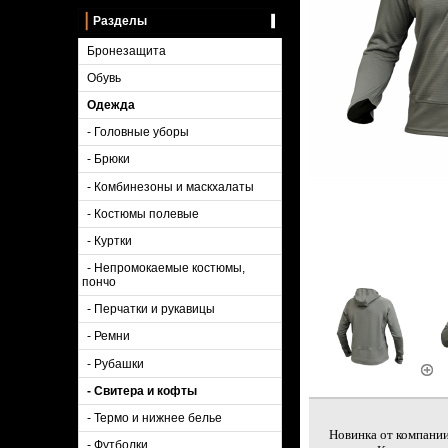
Разделы
Бронезащита
Обувь
Одежда
- Головные уборы
- Брюки
- Комбинезоны и маскхалаты
- Костюмы полевые
- Куртки
- Непромокаемые костюмы,
пончо
- Перчатки и рукавицы
- Ремни
- Рубашки
- Свитера и кофты
- Термо и нижнее белье
Новинка от компании
- Футболки