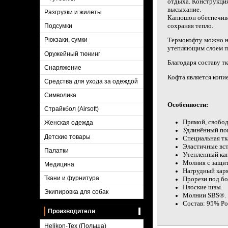
отдыха. Конструкция
высыхание.
Разгрузки и жилеты
Капюшон обеспечивае
сохраняя тепло.
Подсумки
Термокофту можно но
Рюкзаки, сумки
утепляющим слоем п
Оружейный тюнинг
Благодаря составу т
Снаряжение
Кофта является копи
Средства для ухода за одеждой
Символика
Особенности:
Страйкбол (Airsoft)
Прямой, свобод
Женская одежда
Удлинённый пок
Детские товары
Специальная тк
Эластичные вст
Палатки
Утепленный кап
Молния с защит
Медицина
Нагрудный карм
Ткани и фурнитура
Прорези под бо
Плоские швы.
Экипировка для собак
Молнии SBS®.
Состав: 95% Po
Производители
Helikon-Tex (Польша)