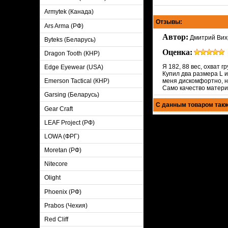
Armytek (Канада)
Отзывы:
Ars Arma (РФ)
Автор:
Дмитрий Вихр
Byteks (Беларусь)
Оценка:
Dragon Tooth (КНР)
Я 182, 88 вес, охват г
Edge Eyewear (USA)
Купил два размера L и
меня дискомфортно, н
Emerson Tactical (КНР)
Само качество матери
Garsing (Беларусь)
С данным товаром такж
Gear Craft
LEAF Project (РФ)
LOWA (ФРГ)
Moretan (РФ)
Nitecore
Olight
Phoenix (РФ)
Prabos (Чехия)
Red Cliff