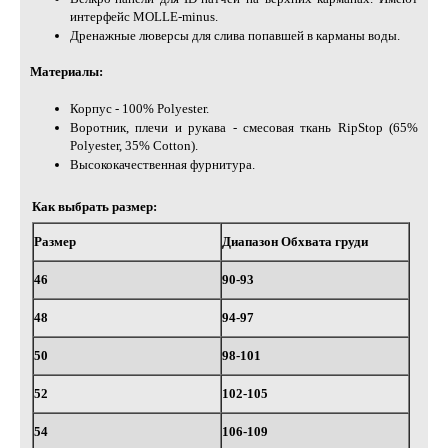
интерфейс MOLLE-minus.
Дренажные люверсы для слива попавшей в карманы воды.
Материалы:
Корпус - 100% Polyester.
Воротник, плечи и рукава - смесовая ткань RipStop (65%
Polyester, 35% Cotton).
Высококачественная фурнитура.
Как выбрать размер:
Размер
Диапазон Обхвата груди
46
90-93
48
94-97
50
98-101
52
102-105
54
106-109