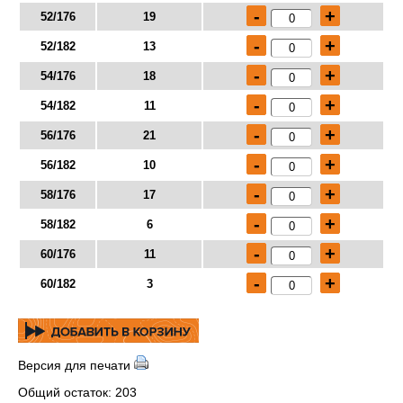
-
+
52/176
19
-
+
52/182
13
-
+
54/176
18
-
+
54/182
11
-
+
56/176
21
-
+
56/182
10
-
+
58/176
17
-
+
58/182
6
-
+
60/176
11
-
+
60/182
3
Версия для печати
Общий остаток: 203