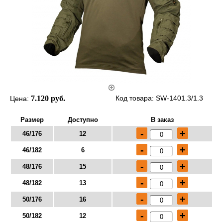
7.120 руб.
Код товара: SW-1401.3/1.3
Цена:
Размер
Доступно
В заказ
-
+
46/176
12
-
+
46/182
6
-
+
48/176
15
-
+
48/182
13
-
+
50/176
16
-
+
50/182
12