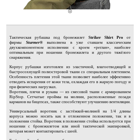
Тактическая рубашка под бронежилет
Striker Shirt Pro
от
фирмы
Sturmer®
выполнена в уже ставшем классическим
двухкомпонентном исполнении с кроем «реглан», наиболее
оптимальным при ношении бронежилета и другого тяжёлого
снаряжения.
Корпус рубашки изготовлен из эластичной, влагоотводящей и
быстросохнущей полиэстеровой ткани со специальным плетением.
Особенность плетения этой ткани позволяет наиболее эффективно
отводить испарения от кожи тела, охлаждая его в жаркую погоду и
при физических нагрузках.
Воротник, плечи и рукава — из смесовой ткани с армированием
RipStop. Сетчатые проймы на молнии, расположенные позади
карманов на бицепсах, также способствуют улучшению вентиляции.
Универсальный воротник с застёжкой-молнией на 1/4 длины
корпуса можно носить как в отложенном положении, так и в
положении стойка. Воротник в положении стойка используется при
ношении с бронежилетом или иной тактической экипировкой,
которая может контактировать с шеей.