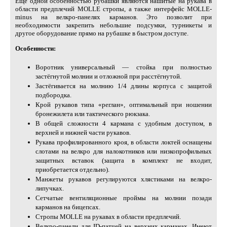
Ещё одной особенностью рубашки являются нашитые на рукава в
области предплечий MOLLE стропы, а также интерфейс MOLLE-
minus на велкро-панелях карманов. Это позволит при
необходимости закрепить небольшие подсумки, турникеты и
другое оборудование прямо на рубашке в быстром доступе.
Особенности:
Воротник универсальный — стойка при полностью
застёгнутой молнии и отложной при расстёгнутой.
Застёгивается на молнию 1/4 длины корпуса с защитой
подбородка.
Крой рукавов типа «реглан», оптимальный при ношении
бронежилета или тактического рюкзака.
В общей сложности 4 кармана с удобным доступом, в
верхней и нижней части рукавов.
Рукава профилированного кроя, в области локтей оснащены
слотами на велкро для налокотников или низкопрофильных
защитных вставок (защита в комплект не входит,
приобретается отдельно).
Манжеты рукавов регулируются хлястиками на велкро-
липучках.
Сетчатые вентиляционные проймы на молнии позади
карманов на бицепсах.
Стропы MOLLE на рукавах в области предплечий.
Велкро-панели для ID-патчей на верхних карманах. Имеют