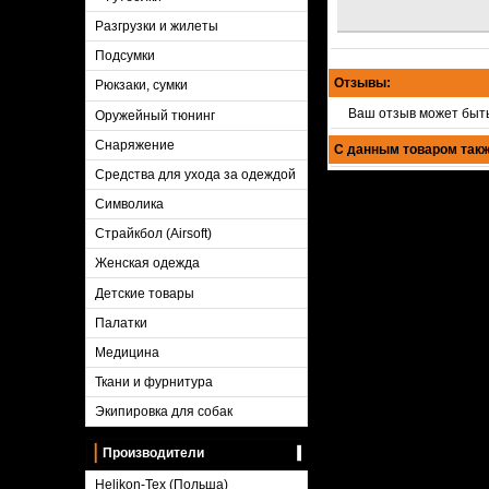
Разгрузки и жилеты
Подсумки
Отзывы:
Рюкзаки, сумки
Ваш отзыв может быт
Оружейный тюнинг
Снаряжение
С данным товаром такж
Средства для ухода за одеждой
Символика
Страйкбол (Airsoft)
Женская одежда
Детские товары
Палатки
Медицина
Ткани и фурнитура
Экипировка для собак
Производители
Helikon-Tex (Польша)