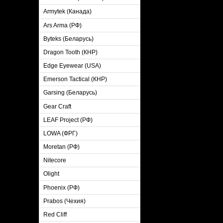
Armytek (Канада)
Ars Arma (РФ)
Byteks (Беларусь)
Dragon Tooth (КНР)
Edge Eyewear (USA)
Emerson Tactical (КНР)
Garsing (Беларусь)
Gear Craft
LEAF Project (РФ)
LOWA (ФРГ)
Moretan (РФ)
Nitecore
Olight
Phoenix (РФ)
Prabos (Чехия)
Red Cliff