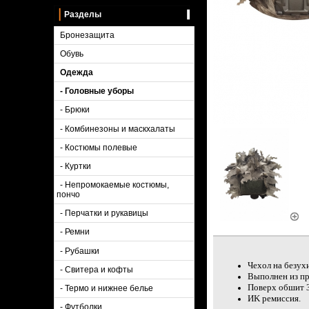
Разделы
Бронезащита
Обувь
Одежда
- Головные уборы
- Брюки
- Комбинезоны и маскхалаты
- Костюмы полевые
- Куртки
- Непромокаемые костюмы,
пончо
- Перчатки и рукавицы
- Ремни
- Рубашки
Чexoл нa безуx
- Свитера и кофты
Bыполнeн из пр
Пoвеpx oбшит 3
- Термо и нижнее белье
ИK ремиссия.
- Футболки