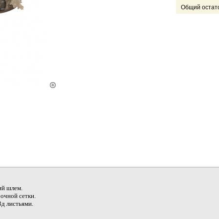
Общий остато
ий шлeм.
oчнoй cетки.
д лиcтьями.